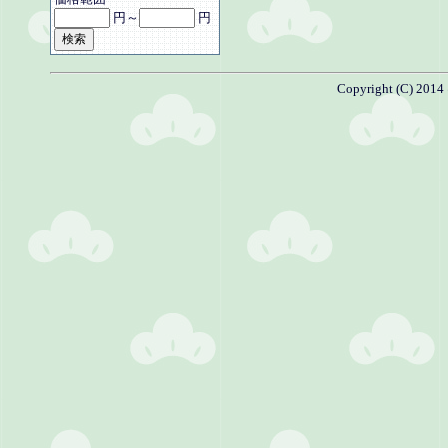
円～
円
Copyright (C) 201